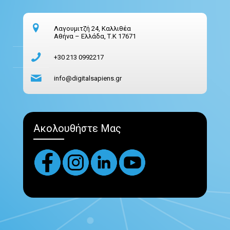
Λαγουμιτζή 24, Καλλιθέα
Αθήνα – Ελλάδα, Τ.Κ 17671
+30 213 0992217
info@digitalsapiens.gr
Ακολουθήστε Μας