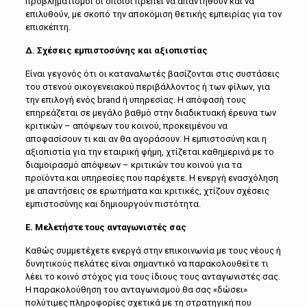
προβληματισμοί οι οποίοι πρέπει να απαντηθούν και να
επιλυθούν, με σκοπό την αποκόμιση θετικής εμπειρίας για τον
επισκέπτη.
Δ. Σχέσεις εμπιστοσύνης και αξιοπιστίας
Είναι γεγονός ότι οι καταναλωτές βασίζονται στις συστάσεις
του στενού οικογενειακού περιβάλλοντος ή των φίλων, για
την επιλογή ενός brand ή υπηρεσίας. Η απόφασή τους
επηρεάζεται σε μεγάλο βαθμό στην διαδικτυακή έρευνα των
κριτικών – απόψεων του κοινού, προκειμένου να
αποφασίσουν τι και αν θα αγοράσουν. Η εμπιστοσύνη και η
αξιοπιστία για την εταιρική φήμη, χτίζεται καθημερινά με το
διαμοιρασμό απόψεων – κριτικών του κοινού για τα
προϊόντα και υπηρεσίες που παρέχετε. Η ενεργή ενασχόληση
με απαντήσεις σε ερωτήματα και κριτικές, χτίζουν σχέσεις
εμπιστοσύνης και δημιουργούν πιστότητα.
E. Μελετήστε τους ανταγωνιστές σας
Καθώς συμμετέχετε ενεργά στην επικοινωνία με τους νέους ή
δυνητικούς πελάτες είναι σημαντικό να παρακολουθείτε τι
λέει το κοινό στόχος για τους ίδιους τους ανταγωνιστές σας.
Η παρακολούθηση του ανταγωνισμού θα σας «δώσει»
πολύτιμες πληροφορίες σχετικά με τη στρατηγική που