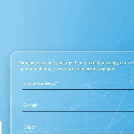
Μοιραστείτε μαζί μας, την ιδέα ή το επόμενο έργο που
προσωπικά σας στοιχεία, στη παρακάτω φόρμα.