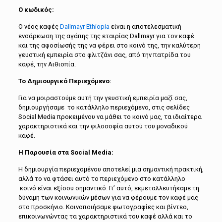
O κωδικός:
Ο νέος καφές
Dallmayr Ethiopia
είναι η αποτελεσματική
ενσάρκωση της αγάπης της εταιρίας Dallmayr για τον καφέ
και της αφοσίωσής της να φέρει στο κοινό της, την καλύτερη
γευστική εμπειρία στο φλιτζάνι σας, από την πατρίδα του
καφέ, την Αιθιοπία.
Το Δημιουργικό Περιεχόμενο:
Για να μοιραστούμε αυτή την γευστική εμπειρία μαζί σας,
δημιουργήσαμε το κατάλληλο περιεχόμενο, στις σελίδες
Social Media προκειμένου να μάθει το κοινό μας, τα ιδιαίτερα
χαρακτηριστικά και την φιλοσοφία αυτού του μοναδικού
καφέ.
Η Παρουσία στα Social Media:
Η δημιουργία περιεχομένου αποτελεί μια σημαντική πρακτική,
αλλά το να φτάσει αυτό το περιεχόμενο στο κατάλληλο
κοινό είναι εξίσου σημαντικό. Γι’ αυτό, εκμεταλλευτήκαμε τη
δύναμη των κοινωνικών μέσων για να φέρουμε τον καφέ μας
στο προσκήνιο. Κοινοποιήσαμε φωτογραφίες και βίντεο,
επικοινωνώντας τα χαρακτηριστικά του καφέ αλλά και το