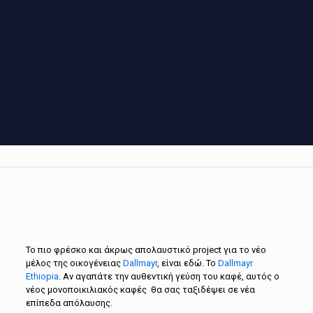
To πιο φρέσκο και άκρως απολαυστικό project για το νέο
μέλος της οικογένειας
Dallmayr
, είναι εδώ. Το
Dallmayr
Ethiοpia
. Αν αγαπάτε την αυθεντική γεύση του καφέ, αυτός ο
νέος μονοποικιλιακός καφές θα σας ταξιδέψει σε νέα
επίπεδα απόλαυσης.