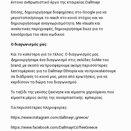
έντονο ανθρωπιστικό έργο της εταιρείας Dallmayr.
Επίσης, δημιουργήσαμε διαφημίσεις στο Google για να
μεγιστοποιήσουμε το reach στο κοινό στόχος και να
δημιουργήσουμε αναγνωρισιμότητα. Με visuals και
αναλυτικές περιγραφές, δημιουργήσαμε buzz για το
λανσάρισμα του νέου κωδικού.
Ο διαγωνισμός μας:
Και το καλύτερο για το τέλος: Ο διαγωνισμός μας.
Δημιουργήσαμε ένα διαγωνισμό στις σελίδες SoMe του
brand, με σκοπό να προσφέρουμε ακόμη περισσότερες
λεπτομέρειες για το Dallmayr Ethiopia και να προκαλέσουμε
σε διάδραση το κοινό μας, μέσα από ερωτήσεις, για να
κερδίσουν τα δώρα του διαγωνισμού.
Το ταξίδι της γεύσης ξεκίνησε και είμαστε χαρούμενοι που
είμαστε μέρος αυτής της συναρπαστικής εμπειρίας.
Για περισσότερες πληροφορίες:
https://www.instagram.com/dallmayr_greece/
https://www.facebook.com/DallmayrCoffeeGreece