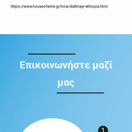
https://www.houseofwine.gr/how/dallmayr-ethiopia.html
Επικοινωνήστε μαζί
μας