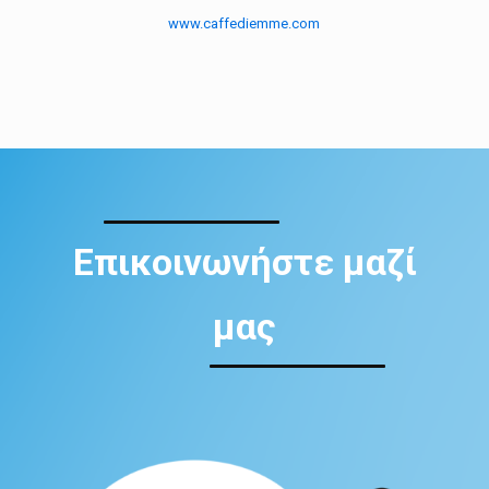
www.caffediemme.com
Επικοινωνήστε μαζί
μας