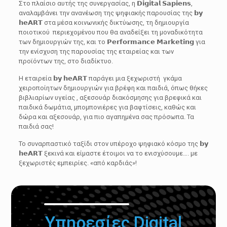
Στο πλαίσιο αυτής της συνεργασίας, η 𝗗𝗶𝗴𝗶𝘁𝗮𝗹 𝗦𝗮𝗽𝗶𝗲𝗻𝘀,
αναλαμβάνει την ανανέωση της ψηφιακής παρουσίας της 𝗯𝘆
𝗵𝗲𝗔𝗥𝗧 στα μέσα κοινωνικής δικτύωσης, τη δημιουργία
ποιοτικού περιεχομένου που θα αναδείξει τη μοναδικότητα
των δημιουργιών της, και το 𝗣𝗲𝗿𝗳𝗼𝗿𝗺𝗮𝗻𝗰𝗲 𝗠𝗮𝗿𝗸𝗲𝘁𝗶𝗻𝗴 για
την ενίσχυση της παρουσίας της εταιρείας και των
προϊόντων της, στο διαδίκτυο.
Η εταιρεία 𝗯𝘆 𝗵𝗲𝗔𝗥𝗧 παράγει μια ξεχωριστή γκάμα
χειροποίητων δημιουργιών για βρέφη και παιδιά, όπως θήκες
βιβλιαρίων υγείας , αξεσουάρ διακόσμησης για βρεφικά και
παιδικά δωμάτια, μπομπονιέρες για βαφτίσεις, καθώς και
δώρα και αξεσουάρ, για πιο αγαπημένα σας πρόσωπα. Τα
παιδιά σας!
Το συναρπαστικό ταξίδι στον υπέροχο ψηφιακό κόσμο της 𝗯𝘆
𝗵𝗲𝗔𝗥𝗧 ξεκινά και είμαστε έτοιμοι να το ενισχύσουμε…. με
ξεχωριστές εμπειρίες. «από καρδιάς»!
Υπηρεσίες Digital