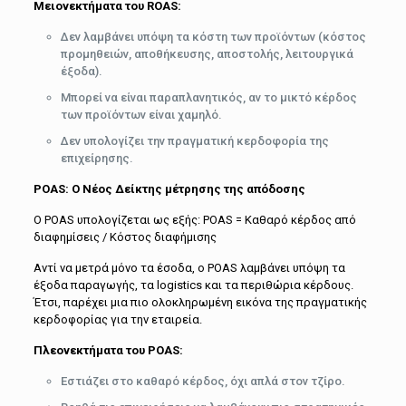
Μειονεκτήματα του
ROAS
:
Δεν λαμβάνει υπόψη τα κόστη των προϊόντων (κόστος
προμηθειών, αποθήκευσης, αποστολής, λειτουργικά
έξοδα).
Μπορεί να είναι παραπλανητικός, αν το μικτό κέρδος
των προϊόντων είναι χαμηλό.
Δεν υπολογίζει την πραγματική κερδοφορία της
επιχείρησης.
POAS
: Ο Νέος Δείκτης μέτρησης της απόδοσης
Ο POAS υπολογίζεται ως εξής: POAS = Καθαρό κέρδος από
διαφημίσεις / Κόστος διαφήμισης
Αντί να μετρά μόνο τα έσοδα, ο POAS λαμβάνει υπόψη τα
έξοδα παραγωγής, τα logistics και τα περιθώρια κέρδους.
Έτσι, παρέχει μια πιο ολοκληρωμένη εικόνα της πραγματικής
κερδοφορίας για την εταιρεία.
Πλεονεκτήματα του
POAS
:
Εστιάζει στο καθαρό κέρδος, όχι απλά στον τζίρο.