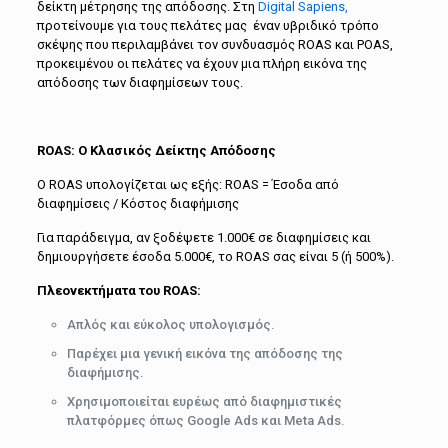
δείκτη μέτρησης της απόδοσης. Στη
Digital Sapiens,
προτείνουμε για τους πελάτες μας έναν υβριδικό τρόπο
σκέψης που περιλαμβάνει τον συνδυασμός ROAS και POAS,
προκειμένου οι πελάτες να έχουν μια πλήρη εικόνα της
απόδοσης των διαφημίσεων τους.
ROAS
: Ο Κλασικός Δείκτης Απόδοσης
Ο ROAS υπολογίζεται ως εξής: ROAS = Έσοδα από
διαφημίσεις / Κόστος διαφήμισης
Για παράδειγμα, αν ξοδέψετε 1.000€ σε διαφημίσεις και
δημιουργήσετε έσοδα 5.000€, το ROAS σας είναι 5 (ή 500%).
Πλεονεκτήματα του
ROAS
:
Απλός και εύκολος υπολογισμός.
Παρέχει μια γενική εικόνα της απόδοσης της
διαφήμισης.
Χρησιμοποιείται ευρέως από διαφημιστικές
πλατφόρμες όπως Google Ads και Meta Ads.