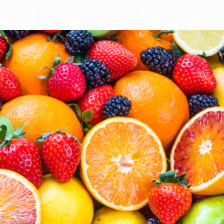
 Είμαστε
Υπηρεσίες
Η Ομάδα
Πελάτες
Αξιολογ