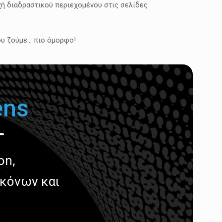
χή διαδραστικού περιεχομένου στις σελίδες
που ζούμε… πιο όμορφο!
ens
on,
ικόνων και