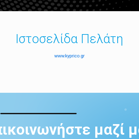
Ιστοσελίδα Πελάτη
www.kyprico.gr
πικοινωνήστε μαζί μ