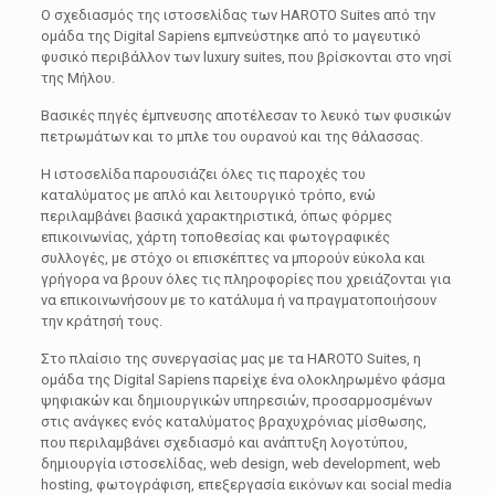
Ο σχεδιασμός της ιστοσελίδας των HAROTO Suites από την
ομάδα της Digital Sapiens εμπνεύστηκε από το μαγευτικό
φυσικό περιβάλλον των luxury suites, που βρίσκονται στο νησί
της Μήλου.
Βασικές πηγές έμπνευσης αποτέλεσαν το λευκό των φυσικών
πετρωμάτων και το μπλε του ουρανού και της θάλασσας.
Η ιστοσελίδα παρουσιάζει όλες τις παροχές του
καταλύματος με απλό και λειτουργικό τρόπο, ενώ
περιλαμβάνει βασικά χαρακτηριστικά, όπως φόρμες
επικοινωνίας, χάρτη τοποθεσίας και φωτογραφικές
συλλογές, με στόχο οι επισκέπτες να μπορούν εύκολα και
γρήγορα να βρουν όλες τις πληροφορίες που χρειάζονται για
να επικοινωνήσουν με το κατάλυμα ή να πραγματοποιήσουν
την κράτησή τους.
Στο πλαίσιο της συνεργασίας μας με τα HAROTO Suites, η
ομάδα της Digital Sapiens παρείχε ένα ολοκληρωμένο φάσμα
ψηφιακών και δημιουργικών υπηρεσιών, προσαρμοσμένων
στις ανάγκες ενός καταλύματος βραχυχρόνιας μίσθωσης,
που περιλαμβάνει σχεδιασμό και ανάπτυξη λογοτύπου,
δημιουργία ιστοσελίδας, web design, web development, web
hosting, φωτογράφιση, επεξεργασία εικόνων και social media