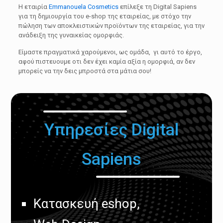
H εταιρία
Emmanouela Cosmetics
επίλεξε τη Digital Sapiens
για τη δημιουργία του e-shop της εταιρείας, με στόχο την
πώληση των αποκλειστικών προϊόντων της εταιρείας, για την
ανάδειξη της γυναικείας ομορφιάς.
Είμαστε πραγματικά χαρούμενοι, ως ομάδα, γι αυτό το έργο,
αφού πιστευουμε οτι δεν έχει καμία αξία η ομορφιά, αν δεν
μπορείς να την δεις μπροστά στα μάτια σου!
Υπηρεσίες Digital
Sapiens
Κατασκευή eshop,