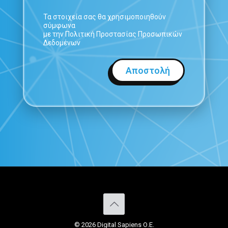
Τα στοιχεία σας θα χρησιμοποιηθούν
σύμφωνα
με την Πολιτική Προστασίας Προσωπικών
Δεδομένων
© 2026 Digital Sapiens Ο.Ε.