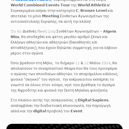
𝗪𝗼𝗿𝗹𝗱 𝗖𝗼𝗺𝗯𝗶𝗻𝗲𝗱 𝗘𝘃𝗲𝗻𝘁𝘀 𝗧𝗼𝘂𝗿 της 𝗪𝗼𝗿𝗹𝗱 𝗔𝘁𝗵𝗹𝗲𝘁𝗶𝗰𝘀!
Συγκεκριμένα ανήκει στην κατηγορία 𝗖, 𝗕𝗿𝗼𝗻𝘇𝗲 𝗟𝗲𝘃𝗲𝗹 και
αποτελεί το μόνο 𝗠𝗲𝗲𝘁𝗶𝗻𝗴 Σύνθετων Αγωνισμάτων της
νοτιοανατολικής Ευρώπης, σε αυτή την κλάση!
𝚃𝚘 𝟼𝚘 Διεθνές 𝙼𝚎𝚎𝚝𝚒𝚗𝚐 Συνθέτων Αγωνισμάτων – 𝗔𝗹𝗶𝗴𝗲𝗻𝗶𝘀
𝗠𝗶𝗹𝗼𝘀, θα υποδεχθεί και φέτος μεγάλο αριθμό ξένων και
Ελλήνων αθλητών και αθλητριών (δεκαθλητές και
επταθλήτριες), που έχουν δηλώσει συμμετοχή, για να λάβουν
μέρος στον αγώνα.
Όσοι βρεθούν στη Μήλο, το διήμερο 𝟷𝟷 & 𝟷𝟸 Μαΐου 𝟸𝟶𝟸𝟺, θα
απολαύσουν το συναρπαστικό θέαμα που θα τους προσφέρει
ο αγώνας των σπουδαίων αθλητών, το απαράμιλλου κάλλους,
φυσικό “σκηνικό” του νησιού, την ενέργεια που εκπέμπει το
γνωστό σε όλους στον κόσμο, νησί που βρέθηκε το άγαλμα
της Αφροδίτης και φυσικά την ζεστή Μηλέϊκη φιλοξενία.
Στο πλαίσιο αυτής της συνεργασίας, η 𝗗𝗶𝗴𝗶𝘁𝗮𝗹 𝗦𝗮𝗽𝗶𝗲𝗻𝘀,
αναλαμβάνει την διαδικτυακή επικοινωνία, την παραγωγή
αλλά και την 𝗱𝗶𝗴𝗶𝘁𝗮𝗹 προβολή του 𝗘𝘃𝗲𝗻𝘁.