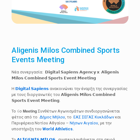
Aligenis Milos Combined Sports
Events Meeting
Νέα συνεργασία: 𝗗𝗶𝗴𝗶𝘁𝗮𝗹 𝗦𝗮𝗽𝗶𝗲𝗻𝘀 𝗔𝗴𝗲𝗻𝗰𝘆 𝘅 𝗔𝗹𝗶𝗴𝗲𝗻𝗶𝘀
𝗠𝗶𝗹𝗼𝘀 𝗖𝗼𝗺𝗯𝗶𝗻𝗲𝗱 𝗦𝗽𝗼𝗿𝘁𝘀 𝗘𝘃𝗲𝗻𝘁 𝗠𝗲𝗲𝘁𝗶𝗻𝗴
Η
𝗗𝗶𝗴𝗶𝘁𝗮𝗹 𝗦𝗮𝗽𝗶𝗲𝗻𝘀
ανακοινώνει την έναρξη της συνεργασίας
με τους διοργανωτές του 𝗔𝗹𝗶𝗴𝗲𝗻𝗶𝘀 𝗠𝗶𝗹𝗼𝘀 𝗖𝗼𝗺𝗯𝗶𝗻𝗲𝗱
𝗦𝗽𝗼𝗿𝘁𝘀 𝗘𝘃𝗲𝗻𝘁 𝗠𝗲𝗲𝘁𝗶𝗻𝗴.
Το 𝟼ο 𝗠𝗲𝗲𝘁𝗶𝗻𝗴 Συνθέτων Αγωνισμάτων συνδιοργανώνεται
φέτος από το
Δήμος Μήλου
, το
ΕΑΣ ΣΕΓΑΣ Κυκλάδων
και
Περιφέρεια Νοτίου Αθγαίου –
Νήσων Αιγαίου
, με την
υποστήριξη του
World
Athletics
.
Το
𝗔𝗟𝗜𝗚𝗘𝗡𝗜𝗦 𝗠𝗜𝗟𝗢𝗦
, συμπεριλαμβάνεται στη σειρά